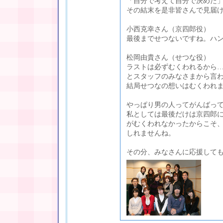
「自分で考えて自分で決めた
その結末を是非皆さんで見届
小西克幸さん（京四郎役）
最後までせつないですね。ハ
松岡由貴さん（せつな役）
ラストは必ずむくわれるから…
とスタッフのみなさまから言
結局せつなの想いはむくわれ
やっぱり男の人ってがんばっ
私としては最後だけは京四郎
がむくわれなかったからこそ
しれませんね。
その分、みなさんに応援して