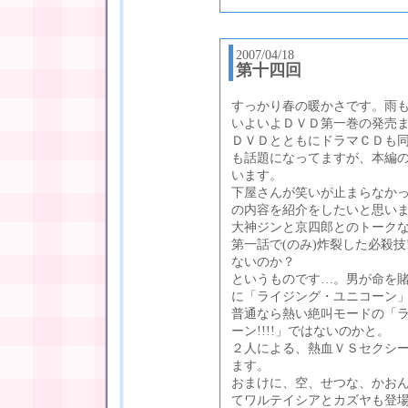
2007/04/18
第十四回
すっかり春の暖かさです。雨
いよいよＤＶＤ第一巻の発売
ＤＶＤとともにドラマＣＤも
も話題になってますが、本編
います。
下屋さんが笑いが止まらなか
の内容を紹介をしたいと思い
大神ジンと京四郎とのトーク
第一話で(のみ)炸裂した必殺
ないのか？
というものです…。男が命を賭
に「ライジング・ユニコーン
普通なら熱い絶叫モードの「
ーン!!!!」ではないのかと。
２人による、熱血ＶＳセクシー
ます。
おまけに、空、せつな、かお
てワルテイシアとカズヤも登