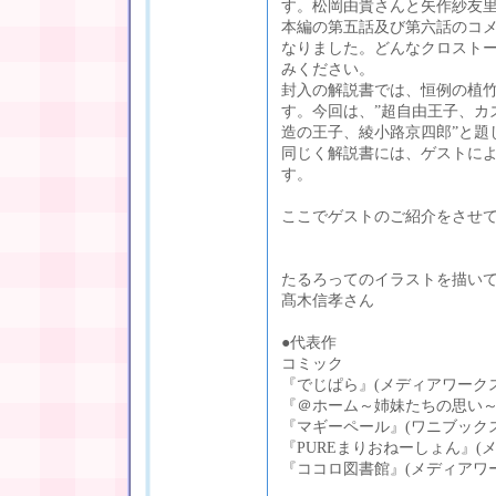
す。松岡由貴さんと矢作紗友
本編の第五話及び第六話のコ
なりました。どんなクロスト
みください。
封入の解説書では、恒例の植
す。今回は、”超自由王子、カズ
造の王子、綾小路京四郎”と題
同じく解説書には、ゲストに
す。
ここでゲストのご紹介をさせ
たるろってのイラストを描い
髙木信孝さん
●代表作
コミック
『でじぱら』(メディアワーク
『＠ホーム～姉妹たちの思い～
『マギーペール』(ワニブック
『PUREまりおねーしょん』(
『ココロ図書館』(メディアワ