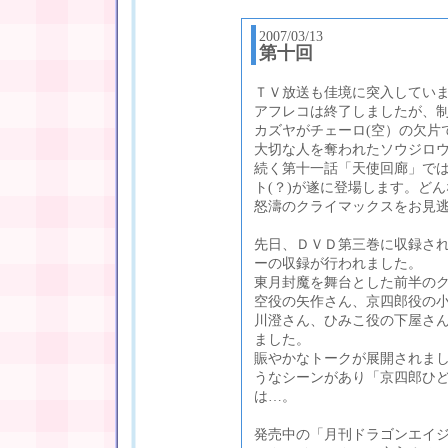
2007/03/13
第十回
ＴＶ放送も佳境に突入してい
アフレコは終了しましたが、
カズヤがチェーロ(空）の欠片
大切な人を奪われたソウジロ
続く第十一話「天使回廊」で
ト(？)が遂に登場します。ど
怒濤のクライマックスをお見
先日、ＤＶＤ第三巻に収録さ
ーの収録が行われました。
東月封魔を舞台とした前半の
空役の矢作さん、京四郎役の
川澄さん、ひみこ役の下屋さ
ました。
賑やかなトークが展開されま
うなシーンがあり「京四郎ひ
は…。
発売中の「月刊ドラゴンエイ