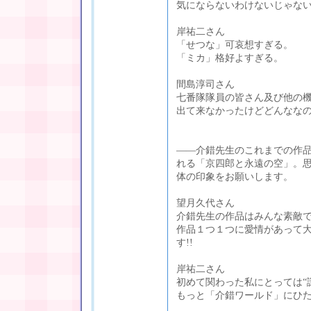
気にならないわけないじゃな
岸祐二さん
「せつな」可哀想すぎる。
「ミカ」格好よすぎる。
間島淳司さん
七番隊隊員の皆さん及び他の
出て来なかったけどどんなな
――介錯先生のこれまでの作
れる「京四郎と永遠の空」。
体の印象をお願いします。
望月久代さん
介錯先生の作品はみんな素敵
作品１つ１つに愛情があって
す!!
岸祐二さん
初めて関わった私にとっては“
もっと「介錯ワールド」にひ