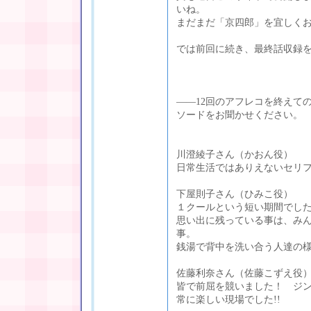
いね。
まだまだ「京四郎」を宜しく
では前回に続き、最終話収録
――12回のアフレコを終えて
ソードをお聞かせください。
川澄綾子さん（かおん役）
日常生活ではありえないセリ
下屋則子さん（ひみこ役）
１クールという短い期間でし
思い出に残っている事は、み
事。
銭湯で背中を洗い合う人達の
佐藤利奈さん（佐藤こずえ役
皆で前屈を競いました！ ジ
常に楽しい現場でした!!