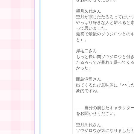
望月久代さん
望月が演じたたるろってはい
やっぱり好きな人と離れると
って思いました。
最初で最後のソウジロウとの
と）。
岸祐二さん
もっと長い間ソウジロウと付
たるろってが暴れて帰ってく
かった。
間島淳司さん
出てくるたび意味深に「○○し
象的ですね。
――自分の演じたキャラクタ
をお聞かせください。
望月久代さん
ソウジロウが気になりました!