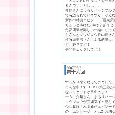
このコンビのイラストを見ると
るんですけどね…）。
介錯さんによるリバーシブルジ
でも語られていますが、かん
新作の特典エピソード｢温泉天
ちょっと砕けた(砕けすぎ?）
た雰囲気が楽しい一編になっ
月さんとソウジロウ役の岸さ
植竹須美男さんによる解説は
す。必見です！
是非チェックしてね！
2007/06/21
第十六回
すっかり暑くなってきました
そんな中(!?)、ＤＶＤ第三
なジャケットが目印です！
一方、介錯さんによるリバー
ソウジロウが雰囲気イイ感じ
今回収録される新作エピソー
の「エンゲージ」とは対照的