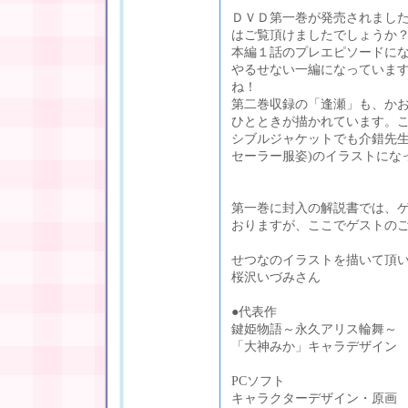
ＤＶＤ第一巻が発売されまし
はご覧頂けましたでしょうか
本編１話のプレエピソードに
やるせない一編になっていま
ね！
第二巻収録の「逢瀬」も、かお
ひとときが描かれています。
シブルジャケットでも介錯先生
セーラー服姿)のイラストにな
第一巻に封入の解説書では、
おりますが、ここでゲストの
せつなのイラストを描いて頂
桜沢いづみさん
●代表作
鍵姫物語～永久アリス輪舞～
「大神みか」キャラデザイン
PCソフト
キャラクターデザイン・原画