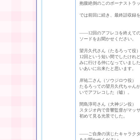
抱腹絶倒のこのボーナストラ
では前回に続き、最終話収録
――12回のアフレコを終えて
ソードをお聞かせください。
望月久代さん（たるろって役
12回という短い間でしたけれ
みに行ける仲になっていました
いあいに出来たと思います。
岸祐二さん（ソウジロウ役）
たるろっての望月久代ちゃん
いでアフレコした（嘘）。
間島淳司さん（大神ジン役）
スタジオ内で音響監督がマッ
初めて見る光景でした。
――ご自身の演じたキャラク
をお聞かせください。