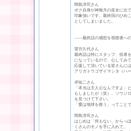
間島淳司さん
ボク自身が神無月の巫女に出
印象強いです。最終回のひめ
としてしまいました。
――最終話の感想を視聴者へ
望月久代さん
最終話は特にスタッフ、役者
になっているので、心してみ
応援して頂いている皆さんに
アリガトウゴザイマシタ（ハ
岸祐二さん
「本当は主人公なんですよ」
もしましたが（笑）、ソウジ
を見つけて下さい。
「愛は地球を救う」ってこと
間島淳司さん
はじめは「何もない、からっ
くさんのモノを手に入れて。