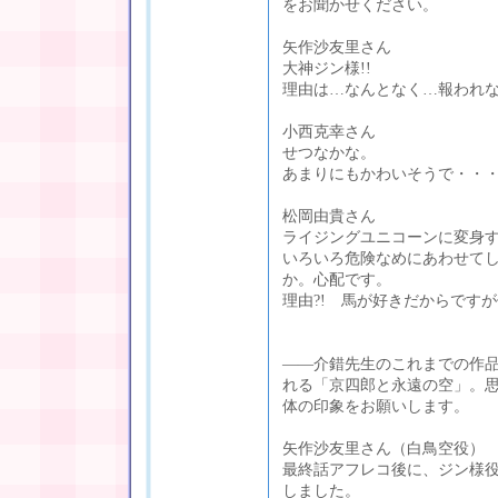
をお聞かせください。
矢作沙友里さん
大神ジン様!!
理由は…なんとなく…報われ
小西克幸さん
せつなかな。
あまりにもかわいそうで・・
松岡由貴さん
ライジングユニコーンに変身
いろいろ危険なめにあわせて
か。心配です。
理由?! 馬が好きだからです
――介錯先生のこれまでの作
れる「京四郎と永遠の空」。
体の印象をお願いします。
矢作沙友里さん（白鳥空役）
最終話アフレコ後に、ジン様
しました。