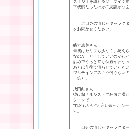
スタジオを訪れる度、マイク
下状態だったのが不思議かつ
――ご自身の演じたキャラク
をお聞かせください。
緒方恵美さん
最初はセリフも少なく、与え
なのか、どうしていいのかわ
話めでやっと立ち位置がわか
あとは別役で演らせていただ
ワルテイシアの２０倍ぐらい
（笑）。
成田剣さん
彼は超ナルシストで狂気に満
シーンで
“風呂はいい”と言い放ったシ
す。
――自分の演じたキャラクタ