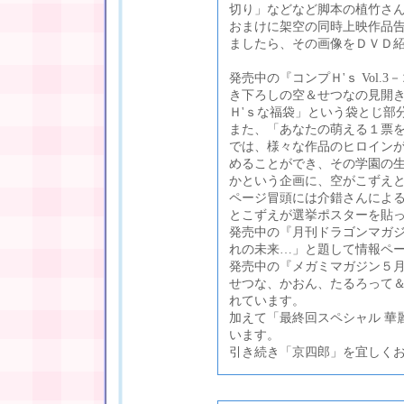
切り」などなど脚本の植竹さ
おまけに架空の同時上映作品
ましたら、その画像をＤＶＤ
発売中の『コンプＨ'ｓ Vol
き下ろしの空＆せつなの見開き
Ｈ'ｓな福袋」という袋とじ部
また、「あなたの萌える１票を
では、様々な作品のヒロイン
めることができ、その学園の
かという企画に、空がこずえ
ページ冒頭には介錯さんによる
とこずえが選挙ポスターを貼
発売中の『月刊ドラゴンマガジ
れの未来…」と題して情報ペ
発売中の『メガミマガジン５
せつな、かおん、たるろって
れています。
加えて「最終回スペシャル 華
います。
引き続き「京四郎」を宜しく