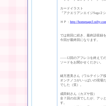
カードイラスト
『アクエリアンエイジSaga２
ＨＰ：
http://homepage3.nifty.com
では前回に続き、最終話収録
今回が最終回になります。
――12回のアフレコを終えて
ソードをお聞かせください。
緒方恵美さん（ワルテイシア
オンナノコがいっぱいの現場
でした（笑）。
成田剣さん（カズヤ役）
全７回の出演でしたが、アッ
す。