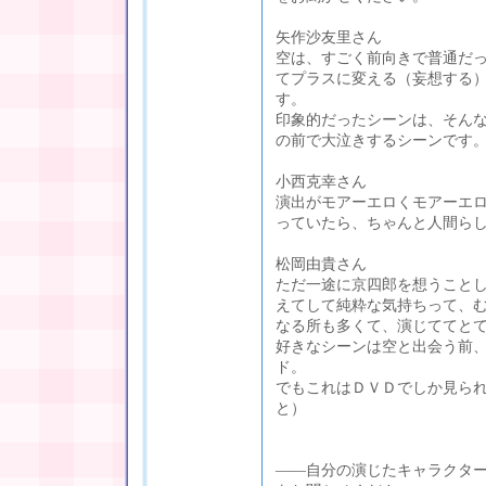
矢作沙友里さん
空は、すごく前向きで普通だ
てプラスに変える（妄想する
す。
印象的だったシーンは、そん
の前で大泣きするシーンです
小西克幸さん
演出がモアーエロくモアーエ
っていたら、ちゃんと人間ら
松岡由貴さん
ただ一途に京四郎を想うこと
えてして純粋な気持ちって、
なる所も多くて、演じててと
好きなシーンは空と出会う前
ド。
でもこれはＤＶＤでしか見られ
と）
――自分の演じたキャラクタ