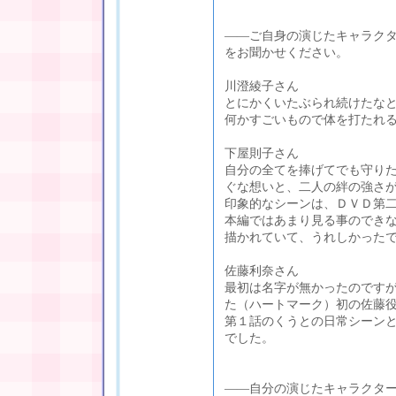
――ご自身の演じたキャラク
をお聞かせください。
川澄綾子さん
とにかくいたぶられ続けたな
何かすごいもので体を打たれ
下屋則子さん
自分の全てを捧げてでも守り
ぐな想いと、二人の絆の強さ
印象的なシーンは、ＤＶＤ第
本編ではあまり見る事のでき
描かれていて、うれしかった
佐藤利奈さん
最初は名字が無かったのです
た（ハートマーク）初の佐藤
第１話のくうとの日常シーン
でした。
――自分の演じたキャラクタ