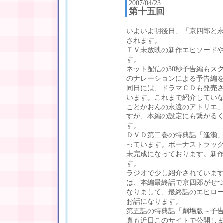
2007/04/23
第十五回
いよいよ明後日、「京四郎と
されます。
ＴＶ未放映の新作エピソードや
す。
ネット配信の30秒予告編もス
のナレーションによる予告編
同日には、ドラマＣＤも発売
います。これまで紹介してい
ことかおんの永遠のアトリエ
すが、本編の設定にも繋がる
す。
ＤＶＤ第二巻の特典話「逢瀬
っています。ボーナストラッ
未完成になっております。新
す。
ラジオで少し紹介されていま
は、本編最終話で京四郎がせ
なりまして、最終話のエピロ
お話になります。
第五話の特典話「劇場版～予
真も近日このサイトで公開し