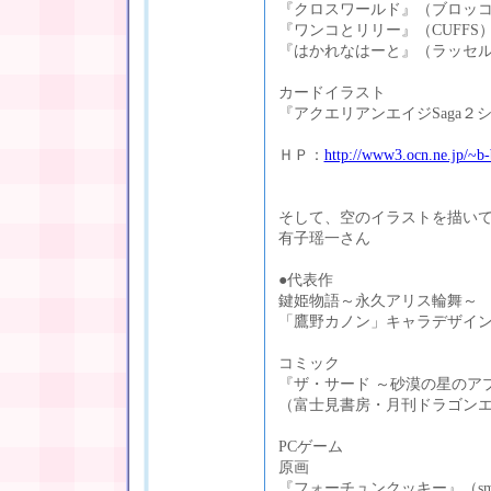
『クロスワールド』（ブロッ
『ワンコとリリー』（CUFFS
『はかれなはーと』（ラッセ
カードイラスト
『アクエリアンエイジSaga２
ＨＰ：
http://www3.ocn.ne.jp/~b-
そして、空のイラストを描い
有子瑶一さん
●代表作
鍵姫物語～永久アリス輪舞～
「鷹野カノン」キャラデザイ
コミック
『ザ・サード ～砂漠の星のア
（富士見書房・月刊ドラゴン
PCゲーム
原画
『フォーチュンクッキー』（sma