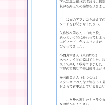
下の写真は最終話収録後に撮
収録を終えての感想を頂きま
――12回のアフレコを終えて
ソードをお聞かせください。
矢作沙友里さん（白鳥空役）
あっという間に終わってしま
エピソード…色々ありますが
びかってました。
小西克幸さん（京四郎役）
あっという間の12回でした。
良くて楽しく収録できました
下屋の妄想話で毎回盛り上が
松岡由貴さん（せつな役）
スタジオでみんなで連なって
おふろで背中流しているみた
――ご自身の演じたキャラク
をお聞かせください。