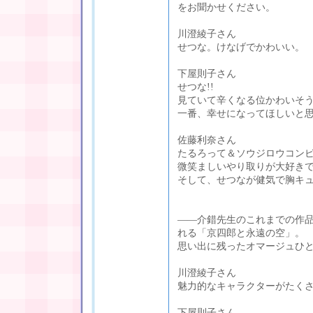
をお聞かせください。
川澄綾子さん
せつな。けなげでかわいい。
下屋則子さん
せつな!!
見ていて辛くなる位かわいそ
一番、幸せになってほしいと
佐藤利奈さん
たるろって＆ソウジロウコン
微笑ましいやり取りが大好き
そして、せつなが健気で胸キ
――介錯先生のこれまでの作
れる「京四郎と永遠の空」。
思い出に残ったオマージュひ
川澄綾子さん
魅力的なキャラクターがたく
下屋則子さん