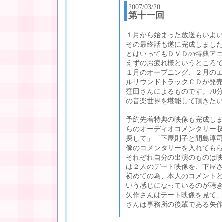
2007/03/20
第十一回
１月から始まった放送もいよ
その最終話も遂に完成しまし
とはいってもＤＶＤの特典ア
えずのお疲れ様というところ
１月のオープニング、２月の
ルサウンドトラックＣＤが発
窪田さんによるものです。70
の音楽世界を堪能して頂きた
予約先着特典の映像も完成し
らのオーディオコメンタリー
探して」「下屋則子と間島淳
像のコメンタリーを入れても
それぞれ自分の出演のものは
は２人のデート映像を、下屋
初めての為、本人のコメント
いう感じになっているのが聴
矢作さんはデート映像を見て
さんは事務所の後輩である矢