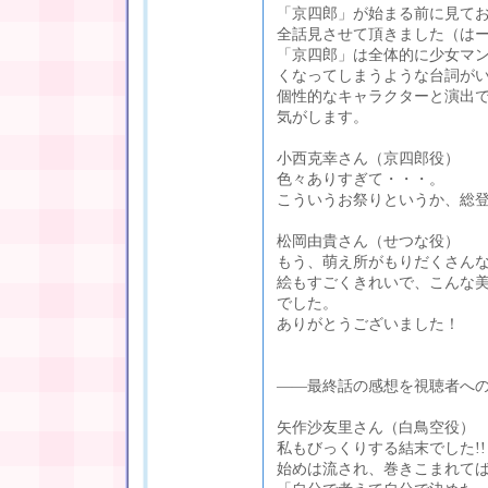
「京四郎」が始まる前に見て
全話見させて頂きました（は
「京四郎」は全体的に少女マ
くなってしまうような台詞が
個性的なキャラクターと演出
気がします。
小西克幸さん（京四郎役）
色々ありすぎて・・・。
こういうお祭りというか、総
松岡由貴さん（せつな役）
もう、萌え所がもりだくさん
絵もすごくきれいで、こんな
でした。
ありがとうございました！
――最終話の感想を視聴者へ
矢作沙友里さん（白鳥空役）
私もびっくりする結末でした!!
始めは流され、巻きこまれて