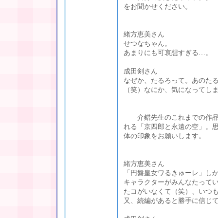
をお聞かせください。
緒方恵美さん
せつなちゃん。
あまりにも可哀想すぎる…。
成田剣さん
なぜか、たるろって。あのた
（笑）なにか、気になってし
――介錯先生のこれまでの作
れる「京四郎と永遠の空」。
体の印象をお願いします。
緒方恵美さん
「円盤皇女ワるきゅーレ」し
キャラクターがみんなたって
たコがいなくて（笑）、いつも
又、続編があると勝手に信じ