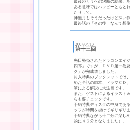
最後のくうへの決断の結果、
ある意味ではハッピーともと
たりして。
神無月もそうだったけど深い
最終話の「その後」なんて想
2007/04/13
第十三回
先日発売されたドラゴンエイ
四郎」ですが、ＤＶＤ第一巻
ク」が完成致しました。
封入特典のブックレットでは、
めた全話の脚本、ドラマＣＤ、
筆による解説に大注目です。
また、ゲストによるイラスト
らも要チェックです。
予約特典ディスクの中身である
ッフが時間を掛けてギリギリ
予約特典ながら十二分に楽しめ
的に４５分となりました）。