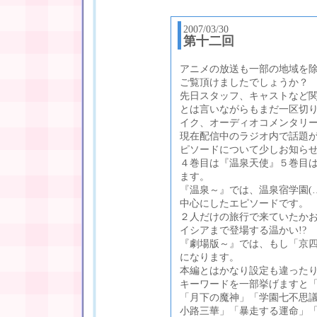
2007/03/30
第十二回
アニメの放送も一部の地域を
ご覧頂けましたでしょうか？
先日スタッフ、キャストなど
とは言いながらもまだ一区切
イク、オーディオコメンタリ
現在配信中のラジオ内で話題
ピソードについて少しお知ら
４巻目は『温泉天使』５巻目は
ます。
『温泉～』では、温泉宿学園(
中心にしたエピソードです。
２人だけの旅行で来ていたかお
イシアまで登場する温かい!?
『劇場版～』では、もし「京
になります。
本編とはかなり設定も違った
キーワードを一部挙げますと
「月下の魔神」「学園七不思
小路三華」「暴走する運命」